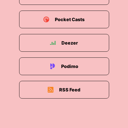
auch für Shorts.
00:02:03: Das Ziel ist klar.
Pocket Casts
00:02:05: Inhalte erstellen soll einfacher werden,
spielerischer.
Deezer
00:02:08: Und das sticht natürlich sofort Video
Three fast ins Auge.
Podimo
00:02:11: Das ist eine spezielle Version von
Google DeepMinds Videomodell, aber eben
optimiert für YouTube Shorts.
RSS Feed
00:02:18: Sie können damit kostenlos kurze
Clips erstellen, vierhundert-achtzig-P, also eher
für schnelle Entwürfe, dafür mit geringer Latents
und sogar Ton direkt aus Textbefehlen auf dem
Handy.