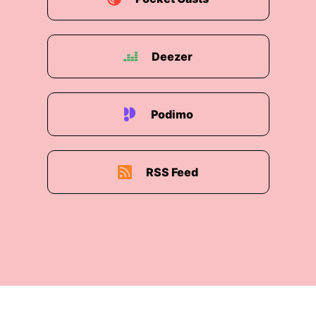
vorgestellt, wie ihr diese
Markentransformationen hinbekommen wollt.
Deezer
00:01:31: Für alle, die vielleicht letztes Mal nicht
dabei gewesen sind.
00:01:35: Was war denn eure Herausforderung
Podimo
gewesen und wo steht ihr jetzt?
00:01:38: Ja.
RSS Feed
00:01:39: Im Endeffekt, ich glaube, was wenige
Leute wissen, ist Ford gibt's schon seit hundert
Jahren in Deutschland.
00:01:43: Und wir hatten immer tolle Produkte
und wir waren immer ein Vorreiter auch in der
Automobilindustrie, haben aber so in den letzten
zehn, fünfzehn Jahren so ein bisschen an Ecken