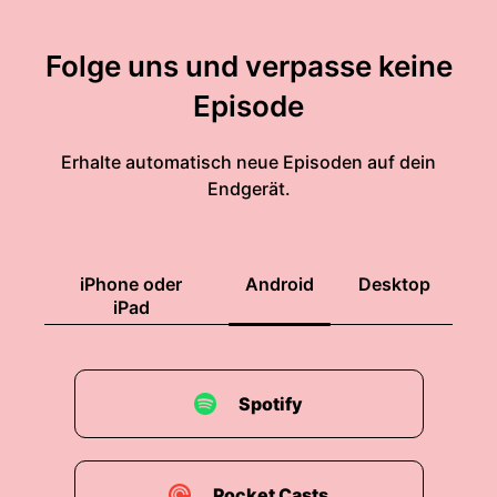
00:01:13: Also gut auf, finde ich.
Folge uns und verpasse keine
00:01:14: Eine lange Zeit.
Episode
00:01:15: Übrigens,
Erhalte automatisch neue Episoden auf dein
00:01:15: mein Name ist Michaelina.
Endgerät.
00:01:16: Man vergisst ja mal, sich selber
vorzustellen.
iPhone oder
Android
Desktop
00:01:19: Ich arbeite bei YouTube im Team
iPad
Content and Creator.
00:01:22: Deswegen ist es für mich natürlich
Spotify
besonders aufregend.
00:01:25: Letztes Jahr wart ihr ja auch schon
hier und habt ein bisschen den Ansatz
Pocket Casts