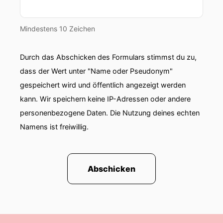
00:00:50: ne war letzt ja schon da.
Mindestens 10 Zeichen
00:00:51: ja ich habe eben erzählt ich war vor
elf jahren tatsächlich das erste mal da.
Durch das Abschicken des Formulars stimmst du zu,
00:00:54: es ist auch noch am tempelfelderhof
dass der Wert unter "Name oder Pseudonym"
war gerade so die Content creator, Influencer,
gespeichert wird und öffentlich angezeigt werden
Welt losging und die Slimani-Family auf dem
kann. Wir speichern keine IP-Adressen oder andere
roten Teppich war und die Leute reichender
personenbezogene Daten. Die Nutzung deines echten
vorstanden und mir erst mal bewusst wurde, wie
Namens ist freiwillig.
wichtig dieses Thema wird.
00:01:10: Ja, es hat
Abschicken
00:01:11: sich
00:01:11: viel getan irgendwie.
00:01:12: Ja, tatsächlich.