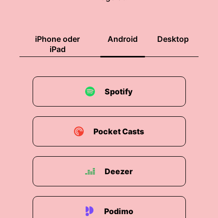
00:01:29: Und hast auch davon erzählt, dass du
dich immer häufig dafür rechtfertigen musst
oder erklären musst, wie du eigentlich dein Geld
verdienst.
iPhone oder
Android
Desktop
iPad
00:01:38: Das hat sich ja vielleicht mittlerweile
ein bisschen geändert, wenn du heute gefragt
wirst, was du machst.
Spotify
00:01:43: Wie würdest du es zusammenfassen
oder wie fast du es zusammenfass?
Pocket Casts
00:01:47: Also du hast schon recht, mittlerweile
muss man es gar nicht mehr so wirklich
erklären.
Deezer
00:01:51: Die Leute können sich schon mehr was
darunter vorstellen und im Allgemeinen sage ich
halt mittlerweile, ich mache halt YouTube
Podimo
Gaming und eher allgemeine Themen.