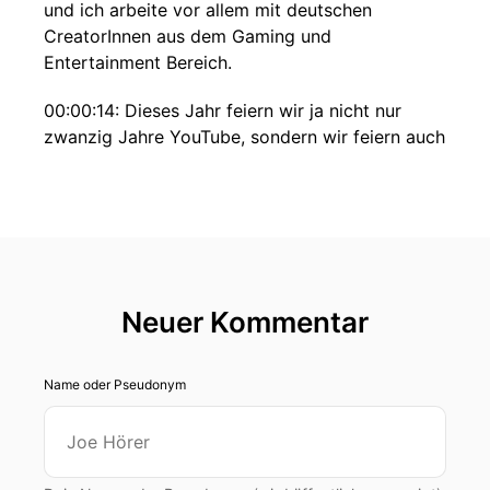
und ich arbeite vor allem mit deutschen
CreatorInnen aus dem Gaming und
Entertainment Bereich.
00:00:14: Dieses Jahr feiern wir ja nicht nur
zwanzig Jahre YouTube, sondern wir feiern auch
ein zehnjähriges YouTube-Jubiläum mit meiner
heutigen Gästin, also grundgenug dich nochmal
erneut einzuladen.
00:00:25: Herzlich willkommen zum zweiten Mal
im YouTube-Creator-Podcast,
Neuer Kommentar
00:00:29: liebe Knu.
00:00:39: Hallo, danke schön, dass ich wieder
Name oder Pseudonym
dabei sein darf.
00:00:43: Wir freuen uns sehr und ich habe ganz
viele Fragen mitgebracht.