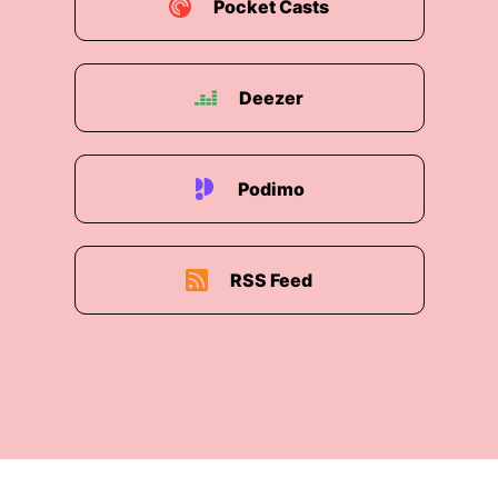
ich das nicht bestätigen.
Pocket Casts
00:01:52: wenn du jetzt wirklich schwere
Themen aufgreifst.
Deezer
00:01:55: Worauf achtest du dann, wenn du das
umsetzt als Video?
Podimo
00:01:59: Manche Themen kann man nicht
umsetzen beziehungsweise da sag ich die ...
Das finde ich verantwortungslos, wenn ich
RSS Feed
möchte ja, ich verkürze Aber es darf nie an der
Qualität dann irgendwie leiden.
00:02:12: Und ich achte darauf, dass die
Themen mich interessieren.
00:02:15: Es sind selbst Interessierende.
00:02:16: Ich merke immer, wenn ich selber