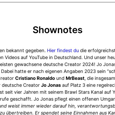
Shownotes
sten bekannt gegeben.
Hier findest du
die erfolgreichs
 Videos auf YouTube in Deutschland. Und unser heut
meisten gewachsene deutsche Creator 2024! Jo Jonas
t. Dabei hatte er nach eigenen Angaben 2023 sein “sc
Creator
Cristiano Ronaldo
und
MrBeast
, die insgesa
er deutsche Creator
Jo Jonas
auf Platz 3 eine regelre
ist seit vier Jahren mit seinem Brawl Stars Kanal auf 
frufe geschafft. Jo Jonas pflegt einen offenen Umga
und weist immer wieder darauf hin, verantwortungsb
 zu übertreiben. Er spendet seine Einnahmen aus Kan