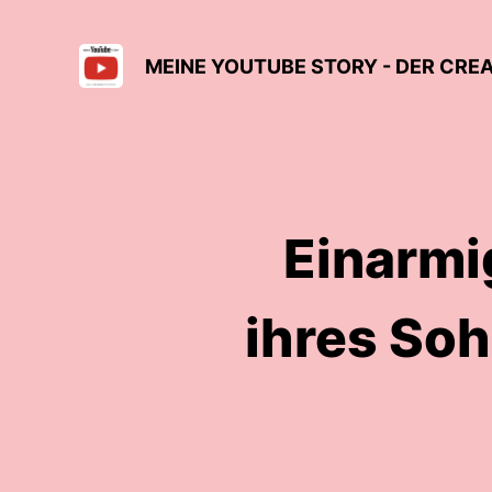
MEINE YOUTUBE STORY - DER CR
Einarmig
ihres Soh