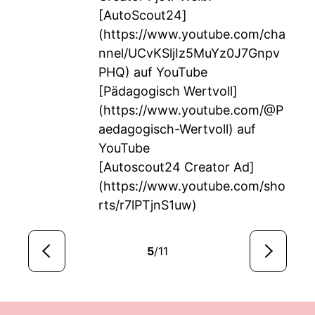
[AutoScout24]
(
https://www.youtube.com/cha
nnel/UCvKSljIz5MuYz0J7Gnpv
PHQ
) auf YouTube
[Pädagogisch Wertvoll]
(
https://www.youtube.com/@P
aedagogisch-Wertvoll
) auf
YouTube
[Autoscout24 Creator Ad]
(
https://www.youtube.com/sho
rts/r7lPTjnS1uw
)
5
/11