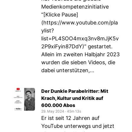
Medienkompetenzinitiative
“[Klicke Pause]
(
https://www.youtube.com/pla
ylist?
list=PL4SOO4mxq3nv8mJjK5v
2P9xiFyin87DdY
)” gestartet.
Allein im zweiten Halbjahr 2023
wurden die sieben Videos, die
dabei unterstützen,...
Der Dunkle Parabelritter: Mit
Krach, Kultur und Kritik auf
600.000 Abos
29. May 2024
‧
45m 13s
Er ist seit 12 Jahren auf
YouTube unterwegs und jetzt